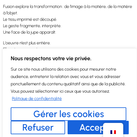
Fusion explore la transformation : de l’image à la matière, de la matière
à l’objet.
Le tissu imprimé est découpé.
Le geste fragmente, interprète.
Une face de la jupe apparaît.
L’oeuvre n’est plus entière.
Elle est recomposée.
Elle entre dans le quotidien.
Nous respectons votre vie privée.
Fusion, c’est oser la transformation.
Sur ce site nous utilisons des cookies pour mesurer notre
L’art ne reste pas intact. Il s’incarne.
audience, entretenir la relation avec vous et vous adresser
Fusion est un passage de l’image au volume.
ponctuellement du contenu qualitatif ainsi que de la publicité.
De l’oeuvre au porté.
Vous pouvez sélectionner ici ceux que vous autorisez.
Politique de confidentialité
Gérer les cookies
© Tana Kim 2025. Tous droits réservés.
CGU
Refuser
Accepter
Mentions légales
Archives